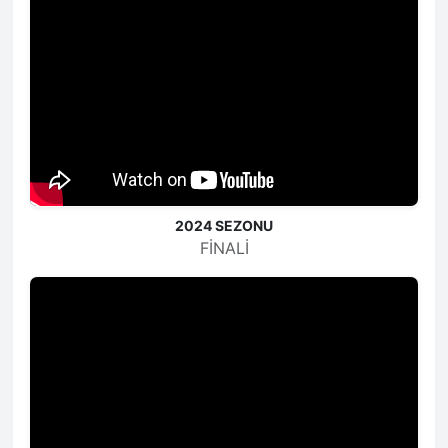
0
ANADOLU HAYAT EMEKLİLİK
MS
1
TÜRKİYE SİGORTA
1
SİRİUS EKSPERLİK
MS
0
EUREKO SİGORTA
8
EGM
MS
3
DAHA GÜÇLÜ ACENTELER
2024 SEZONU
4
QUICK SİGORTA
FINALI
MS
1
TNS MUDA
2
EGM
MS
2
QUICK SİGORTA
9
TNS MUDA
MS
3
DAHA GÜÇLÜ ACENTELER