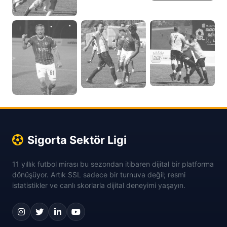
Sigorta Sektör Ligi
11 yıllık futbol mirası bu sezondan itibaren dijital bir platforma
dönüşüyor. Artık SSL sadece bir turnuva değil; resmi
istatistikler ve canlı skorlarla dijital deneyimi yaşayın.