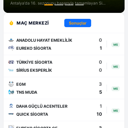
Antalya’da 16. sezonunu başarıyla tamamlayan Sigorta Sektör Ligi, sektörden gelen talepler doğrultusunda organizasyon yapısını çeşitlendiriyor. Klasik SSL deneyimine ek olarak hayata geçirilen SSL Smart, profesyoneller için daha kompakt bir model sunuyor. İstanbul’a yakın lokasyonlarda planlanan bu yeni lig, Cuma akşamından Pazar akşamına kadar süren kısa ama yoğun bir programla rekabeti ve sosyal bağı bir araya getiriyor.
MAÇ MERKEZI
Sonuçlar
Fikstür
0
ANADOLU HAYAT EMEKLİLİK
MS
1
EUREKO SİGORTA
0
TÜRKİYE SİGORTA
MS
0
SİRİUS EKSPERLİK
3
EGM
MS
5
TNS MUDA
1
DAHA GÜÇLÜ ACENTELER
MS
10
QUICK SİGORTA