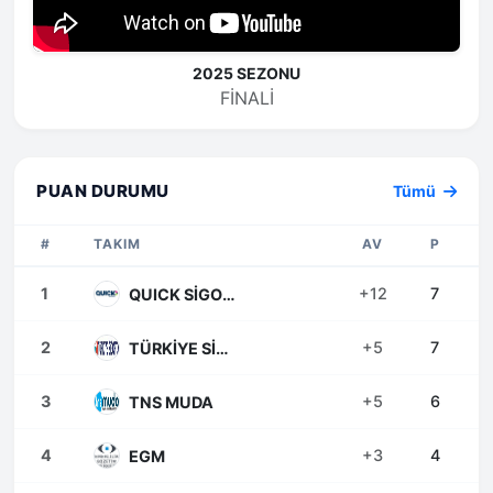
2025 SEZONU
FINALI
PUAN DURUMU
Tümü
#
TAKIM
AV
P
1
+12
7
QUICK SİGORTA
2
+5
7
TÜRKİYE SİGORTA
3
+5
6
TNS MUDA
4
+3
4
EGM