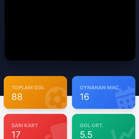
TOPLAM GOL
OYNANAN MAÇ
88
16
SARI KART
GOL ORT.
17
5.5