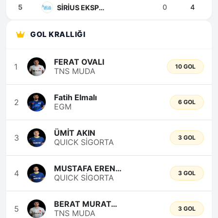
5
0
4
SİRİUS EKSPERLİK
GOL KRALLIĞI
FERAT OVALI
1
10 GOL
TNS MUDA
Fatih Elmalı
2
6 GOL
EGM
ÜMİT AKIN
3
3 GOL
QUICK SİGORTA
MUSTAFA EREN ÖZKAN
4
3 GOL
QUICK SİGORTA
BERAT MURATOĞLU
5
3 GOL
TNS MUDA